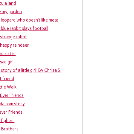
cula land
ke my garden
 leopard who doesn’t like meat
 blue rabbit plays football
 strange robot
 happy reindeer
ad sister
sad girl
story of a little girl! By Chrisa S.
t friend
ittle Walk
 Ever Friends
da tom story
ever Friends
 fighter
e Brothers