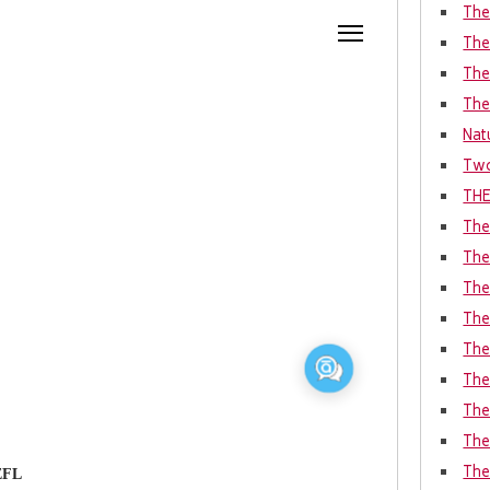
The
The
The
The
Nat
Two
THE
The
The
The
The
The
The
The
The 
The
bEFL