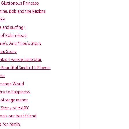
 Gluttonous Princess
tine, Bob and the Rabbits
URP
e and surfing !
 of Robin Hood
nie’s And Milou’s Story
ia’s Story
nkle Twinkle Little Star
 Beautiful Smell of a Flower
ma
trange World
ery to happiness
 strange manor
 Story of MARY
mals our best friend
e for family