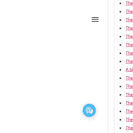
The 
The
The 
The
The
The
The
The
A bl
The
The
The
The
The
The
The