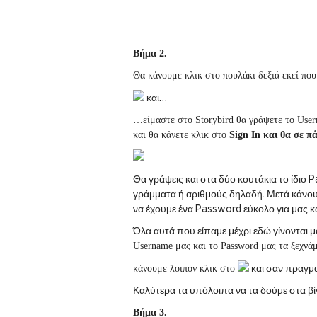
Βήμα 2.
Θα κάνουμε κλικ στο πουλάκι δεξιά εκεί πο
και…
…είμαστε στο Storybird θα γράψετε το
Use
και θα κάνετε κλικ στο
Sign In
και θα σε π
Θα γράψεις και στα δύο κουτάκια το ίδιο
P
γράμματα ή αριθμούς δηλαδή. Μετά κάνου
να έχουμε ένα
Password
εύκολο για μας κ
Όλα αυτά που είπαμε μέχρι εδώ γίνονται μ
Username
μας
και το
Password
μας τα ξεχνάμ
και σαν πραγμα
κάνουμε λοιπόν κλικ στο
Καλύτερα τα υπόλοιπα να τα δούμε στα 
Βήμα
3
.