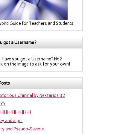
ybird Guide for Teachers and Students
u got a Username?
Have you got a Username? No?
ck on the image to ask for your own!
Posts
otorious Criminal by Nektarios B2
YYY
IIIHHHHHHHHHHH
oy and a girl
hty and Pseudo-Saviour