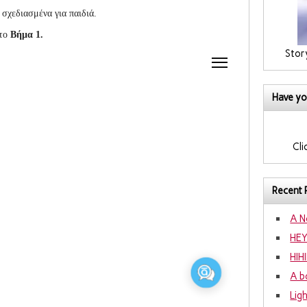
 σχεδιασμένα για παιδιά.
στο
Βήμα 1.
Stor
Have yo
Cli
Recent 
A N
HE
HIH
A b
Lig