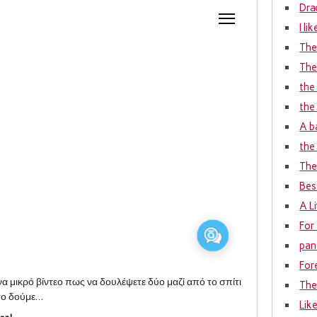
Dra
I li
The
The
the
the
A b
the 
The 
Bes
A L
For
pan
For
να μικρό βίντεο πως να δουλέψετε δύο μαζί από το σπίτι
The
 το δούμε…
Lik