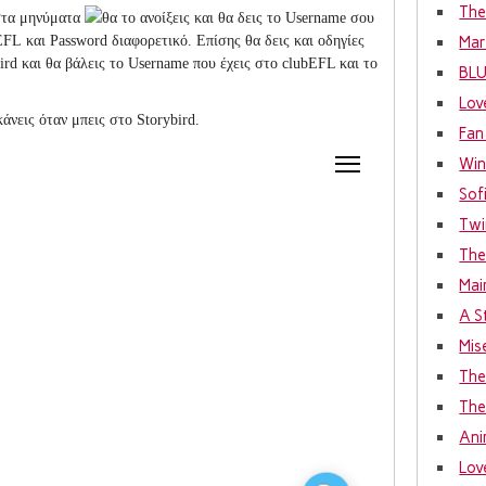
The
αστα μηνύματα
θα το ανοίξεις και θα δεις το
Username
σου
EFL
και
Password
διαφορετικό. Επίσης θα δεις και οδηγίες
Mar
ird και θα βάλεις το
Username που έχεις στο
clubEFL και το
BL
Lov
κάνεις όταν μπεις στο
Storybird.
Fan
Win
Sof
Twi
The
Mai
A S
Mis
The
The
Ani
Lov