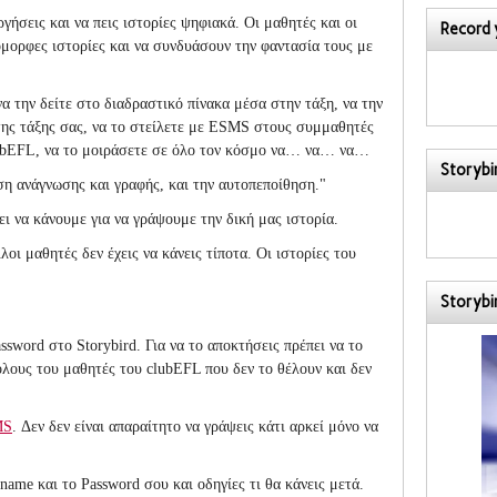
ήσεις και να πεις ιστορίες ψηφιακά. Οι μαθητές και οι
Record 
όμορφες ιστορίες
και να συνδυάσουν την φαντασία τους με
α την δείτε στο διαδραστικό πίνακα μέσα στην τάξη, να την
ης τάξης σας, να το στείλετε με ESMS στους συμμαθητές
clubEFL, να το μοιράσετε σε όλο τον κόσμο να… να… να…
Storybir
ση ανάγνωσης και γραφής
,
και την αυτοπεποίθηση
."
ι να κάνουμε για να γράψουμε την δική μας ιστορία.
λοι μαθητές δεν έχεις να κάνεις τίποτα. Οι ιστορίες του
Storybi
assword
στο
Storybird
. Για να το αποκτήσεις πρέπει να το
 όλους του μαθητές του
clubEFL που δεν το θέλουν και δεν
MS
.
Δεν δεν είναι απαραίτητο να γράψεις κάτι αρκεί μόνο να
rname
και
τ
ο
Password
σου και οδηγίες τι θα κάνεις μετά.