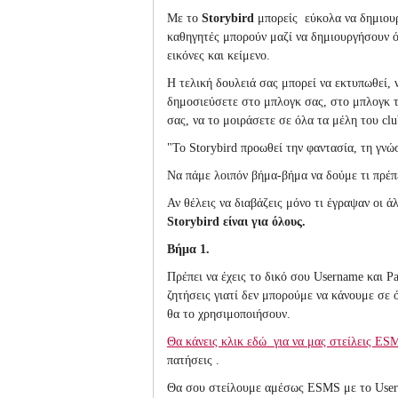
Με το
Storybird
μπορείς εύκολα να δημιουργ
καθηγητές μπορούν
μαζί να δημιουργήσουν 
εικόνες και κείμενο.
Η τελική δουλειά
σας
μπορεί να εκτυπωθεί, ν
δημοσιεύσετε στο μπλογκ
σας, στο μπλογκ τ
σας, να το μοιράσετε σε όλα τα μέλη του 
"Το
Storybird
προωθεί
την φαντασία
,
τη γνώ
Να πάμε λοιπόν βήμα-βήμα να δούμε τι πρέπε
Αν θέλεις να διαβάζεις μόνο τι έγραψαν οι άλ
Storybird είναι για όλους.
Βήμα 1.
Πρέπει να έχεις το δικό σου
Username
και
P
ζητήσεις γιατί δεν μπορούμε να κάνουμε σε
θα το χρησιμοποιήσουν.
Θα κάνεις κλικ εδώ
για να μας στείλεις
ES
πατήσεις
.
Θα σου στείλουμε αμέσως
ESMS
με το
Use