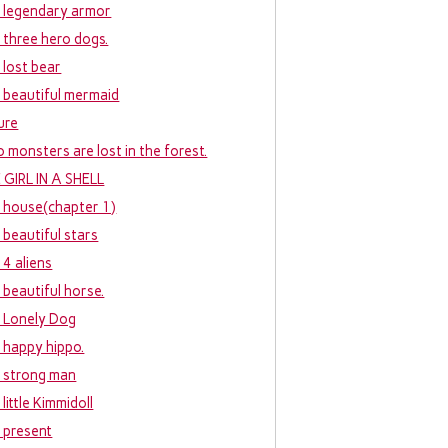
 legendary armor
 three hero dogs.
 lost bear
 beautiful mermaid
ure
 monsters are lost in the forest.
 GIRL IN A SHELL
 house(chapter 1)
 beautiful stars
 4 aliens
 beautiful horse.
 Lonely Dog
 happy hippo.
 strong man
little Kimmidoll
 present