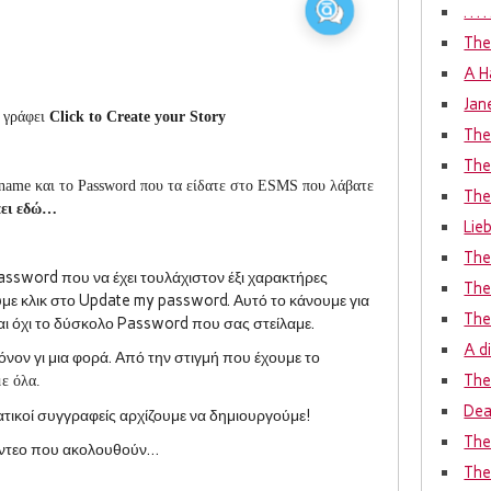
. . 
The
A H
Jan
υ γράφει
Click to Create your Story
The
The
rname
και το
Password
που τα είδατε στο
ESMS
που λάβατε
The
άει εδώ…
Lie
The
assword
που να έχει τουλάχιστον έξι χαρακτήρες
The
με κλικ στο
Update my password.
Αυτό το κάνουμε για
The
αι όχι το δύσκολο
Password
που σας στείλαμε.
A d
όνον γι μια φορά. Από την στιγμή που έχουμε το
The 
ε όλα.
Dea
τικοί συγγραφείς αρχίζουμε να δημιουργούμε!
The
βίντεο που ακολουθούν…
The