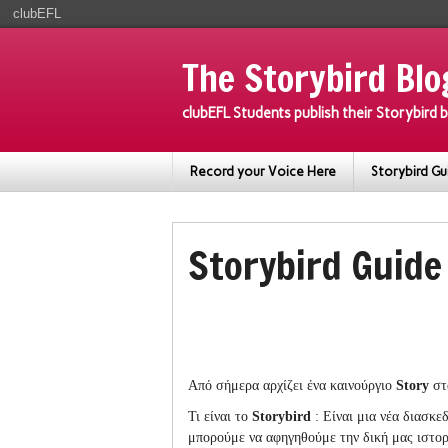
clubEFL
The Storybird Blo
clubEFL Students publish their Storybird
Record your Voice Here
Storybird Gu
Storybird Guide
Από σήμερα αρχίζει ένα καινούργιο
Story
στ
Τι είναι
το
Storybird
:
Είναι μια νέα διασκε
μπορούμε να αφηγηθούμε την δική μας ιστορ